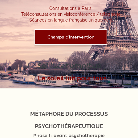
Consultations à Paris
Téléconsultations en visioconférence / téléphone
Séances en langue française uniquement
Champs d'intervention
Sol lucet omnibus
Le soleil luit pour tous
MÉTAPHORE DU PROCESSUS
PSYCHOTHÉRAPEUTIQUE
Phase 1 : avant psychothérapie