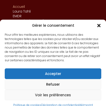
Accueil
Laura Tahli
EMDR
Consultations en ligne
Gérer le consentement
Consultations à Paris
Thérapies
Champs d’intervention
Pour offrir les meilleures expériences, nous utilisons des
technologies telles que les cookies pour stocker et/ou accéder aux
Contact
informations des appareils. Le fait de consentir à ces technologies
nous permettra de traiter des données telles que le comportement
de navigation ou les ID uniques sur ce site. Le fait de ne pas
consentir ou de retirer son consentement peut avoir un effet négatif
sur certaines caractéristiques et fonctions.
Imprint
Déclaration de confidentialité (UE)
Accepter
Politique de cookies (UE)
Refuser
Site internet créé par
Alayster Digital
Voir les préférences
2025 © Tous droits réservés
Politique de cookies
Déclaration de confidentialité
Imprint