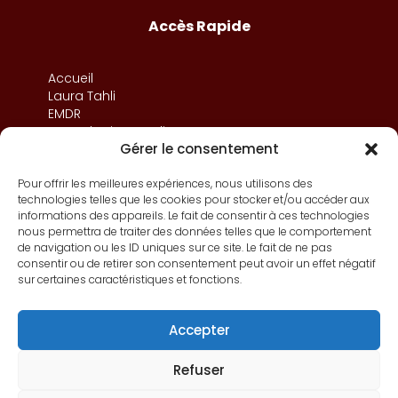
Accès Rapide
Accueil
Laura Tahli
EMDR
Consultations en ligne
Gérer le consentement
Consultations à Paris
Thérapies
Champs d’intervention
Pour offrir les meilleures expériences, nous utilisons des
technologies telles que les cookies pour stocker et/ou accéder aux
Contact
informations des appareils. Le fait de consentir à ces technologies
nous permettra de traiter des données telles que le comportement
de navigation ou les ID uniques sur ce site. Le fait de ne pas
consentir ou de retirer son consentement peut avoir un effet négatif
sur certaines caractéristiques et fonctions.
Imprint
Déclaration de confidentialité (UE)
Accepter
Politique de cookies (UE)
Refuser